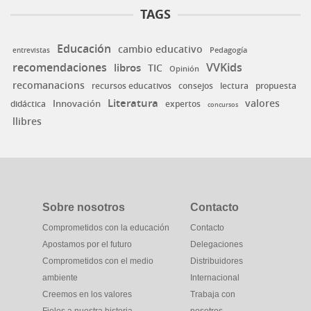
TAGS
Educación
cambio educativo
Pedagogía
entrevistas
VVKids
recomendaciones
libros
TIC
Opinión
recomanacions
consejos
recursos educativos
lectura
propuesta
Literatura
valores
Innovación
expertos
didáctica
concursos
llibres
Sobre nosotros
Contacto
Comprometidos con la educación
Contacto
Apostamos por el futuro
Delegaciones
Comprometidos con el medio
Distribuidores
ambiente
Internacional
Creemos en los valores
Trabaja con
Fieles a nuestra historia
nosotros