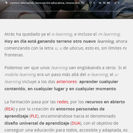
,
,
,
16.4K
1
1
cambio educativo
innovación educativa
innovción
TIC
Atrás ha quedado ya el
e-learning
, e incluso el
m-learning
.
Hoy en día está ganando terreno otro nuevo
learning
, ahora
comenzando con la letra
u
,
u
de ubicuo, esto es, sin límites ni
fronteras.
Podemos ver que unos
learning
van englobando a otros. Si el
mobile learning
era un paso más allá del
e-learning
, el
u-
aprender cualquier
learning
incluye a los dos
anteriores
:
contenido, en cualquier lugar y en cualquier momento
.
recursos en abierto
La formación pasa por las
redes
, por los
entornos personales de
(
REA
) y por la creación de
aprendizaje
(
PLE
), encaminándose hacia el denominado
diseño universal de aprendizaje
(
DUA
), con el objetivo de
conseguir una educación para todos, accesible y adaptada, es